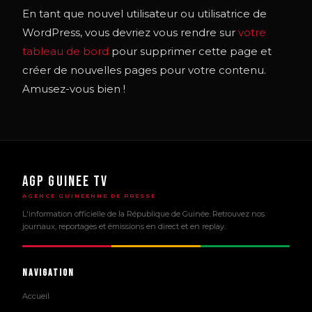
En tant que nouvel utilisateur ou utilisatrice de
WordPress, vous devriez vous rendre sur
votre
tableau de bord
pour supprimer cette page et
créer de nouvelles pages pour votre contenu.
Amusez-vous bien !
AGP GUINEE TV
AGENCE GUINÉENNE DE PRESSE
L'information officielle de la République de Guinée. Retrouvez nos
journaux, reportages et émissions en direct et en replay.
Navigation
Accueil