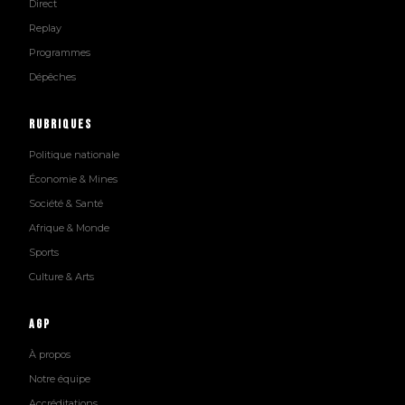
Direct
Replay
Programmes
Dépêches
Rubriques
Politique nationale
Économie & Mines
Société & Santé
Afrique & Monde
Sports
Culture & Arts
AGP
À propos
Notre équipe
Accréditations