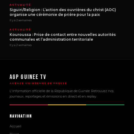
ACTUALITÉ
Siguiri/Religion : L’action des ouvrières du christ (AOC)
organise une cérémonie de prière pour la paix
Il y a 2 semaines
ACTUALITÉ
Kouroussa : Prise de contact entre nouvelles autorités
communales et l’administration territoriale
Il y a 2 semaines
AGP GUINEE TV
AGENCE GUINÉENNE DE PRESSE
L'information officielle de la République de Guinée. Retrouvez nos
journaux, reportages et émissions en direct et en replay.
Navigation
Accueil