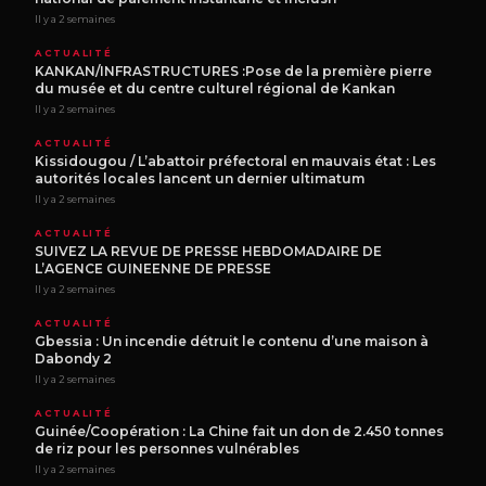
Il y a 2 semaines
ACTUALITÉ
KANKAN/INFRASTRUCTURES :Pose de la première pierre
du musée et du centre culturel régional de Kankan
Il y a 2 semaines
ACTUALITÉ
Kissidougou / L’abattoir préfectoral en mauvais état : Les
autorités locales lancent un dernier ultimatum
Il y a 2 semaines
ACTUALITÉ
SUIVEZ LA REVUE DE PRESSE HEBDOMADAIRE DE
L’AGENCE GUINEENNE DE PRESSE
Il y a 2 semaines
ACTUALITÉ
Gbessia : Un incendie détruit le contenu d’une maison à
Dabondy 2
Il y a 2 semaines
ACTUALITÉ
Guinée/Coopération : La Chine fait un don de 2.450 tonnes
de riz pour les personnes vulnérables
Il y a 2 semaines