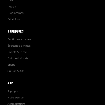
Direct
Replay
Programmes
Dépêches
Rubriques
Politique nationale
Économie & Mines
Société & Santé
Afrique & Monde
Sports
Culture & Arts
AGP
À propos
Notre équipe
Accréditations