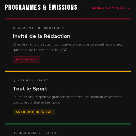
Programmes & Émissions
GRILLE COMPLÈTE →
CHAQUE MATIN · QUOTIDIEN
Invité de la Rédaction
Chaque matin, un acteur politique, économique ou social répond aux
questions de la rédaction de l’AGP.
EN DIRECT
QUOTIDIEN · SPORT
Tout le Sport
Toute l’actualité sportive guinéenne et africaine : football, athlétisme,
sports de combat et bien plus.
AUJOURD'HUI À 14H
HEBDOMADAIRE · CULTURE