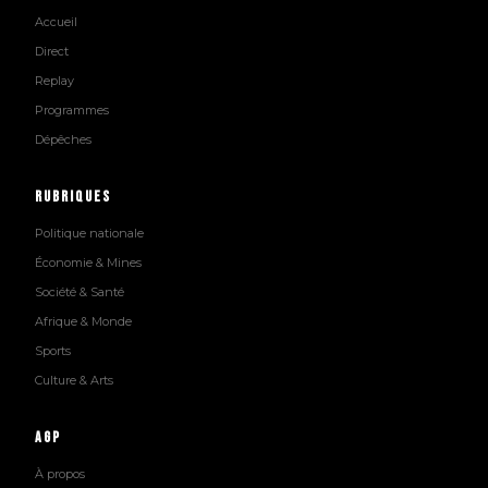
Accueil
Direct
Replay
Programmes
Dépêches
Rubriques
Politique nationale
Économie & Mines
Société & Santé
Afrique & Monde
Sports
Culture & Arts
AGP
À propos