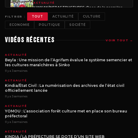
ACTUALITÉ
KANKAN/INFRASTRUCTURES :Pose de la première pierre du musée et du centre culturel régional de Kankan
2 semaines ago
TOUT
ACTUALITÉ
CULTURE
FILTRER :
ACTUALITÉ
ECONOMIE
POLITIQUE
SOCIÉTÉ
Kissidougou / L’abattoir préfectoral en mauvais état : Les autorités locales lancent un dernier ultimatum
2 semaines ago
Vidéos Récentes
VOIR TOUT →
ACTUALITÉ
SUIVEZ LA REVUE DE PRESSE HEBDOMADAIRE DE L’AGENCE GUINEENNE DE PRESSE
2 semaines ago
ACTUALITÉ
Beyla : Une mission de l’Agrifam évalue le système semencier et
les cultures maraîchères à Sinko
ACTUALITÉ
Gbessia : Un incendie détruit le contenu d’une maison à Dabondy 2
Il y a 3 semaines
2 semaines ago
ACTUALITÉ
Kindia/État Civil : La numérisation des archives de l’état civil
officiellement lancée
Il y a 3 semaines
ACTUALITÉ
YOMOU : L’association forêt culture met en place son bureau
préfectoral
Il y a 3 semaines
ACTUALITÉ
KINDIA / LA PRÉFECTURE SE DOTE D’UN SITE WEB