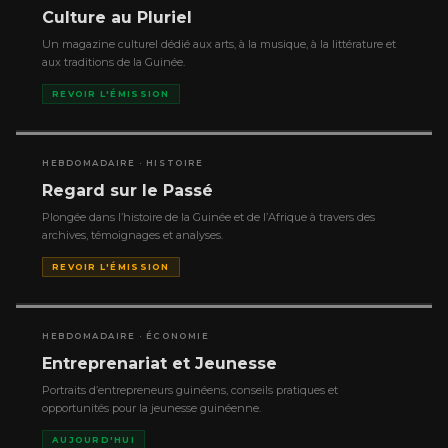
Culture au Pluriel
Un magazine culturel dédié aux arts, à la musique, à la littérature et
aux traditions de la Guinée.
REVOIR L'ÉMISSION
HEBDOMADAIRE · HISTOIRE
Regard sur le Passé
Plongée dans l’histoire de la Guinée et de l’Afrique à travers des
archives, témoignages et analyses.
REVOIR L'ÉMISSION
HEBDOMADAIRE · ÉCONOMIE
Entreprenariat et Jeunesse
Portraits d’entrepreneurs guinéens, conseils pratiques et
opportunités pour la jeunesse guinéenne.
AUJOURD'HUI