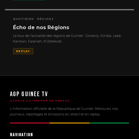
QUOTIDIEN · RÉGIONS
Écho de nos Régions
Le tour de l’actualité des régions de Guinée : Conakry, Kindia, Labé,
Kankan, Faranah, N’Zérékoré.
REPLAY
AGP GUINEE TV
AGENCE GUINÉENNE DE PRESSE
L'information officielle de la République de Guinée. Retrouvez nos
journaux, reportages et émissions en direct et en replay.
Navigation